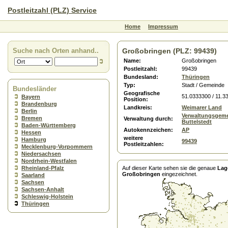
Postleitzahl (PLZ) Service
Home
Impressum
Suche nach Orten anhand..
Großobringen (PLZ: 99439)
Name:
Großobringen
Postleitzahl:
99439
Bundesland:
Thüringen
Typ:
Stadt / Gemeinde
Bundesländer
Geografische
51.0333300 / 11.3
Bayern
Position:
Brandenburg
Landkreis:
Weimarer Land
Berlin
Verwaltungsgeme
Bremen
Verwaltung durch:
Buttelstedt
Baden-Württemberg
Autokennzeichen:
AP
Hessen
weitere
Hamburg
99439
Postleitzahlen:
Mecklenburg-Vorpommern
Niedersachsen
Nordrhein-Westfalen
Rheinland-Pfalz
Auf dieser Karte sehen sie die genaue
Lag
Großobringen
eingezeichnet.
Saarland
Sachsen
Sachsen-Anhalt
Schleswig-Holstein
Thüringen