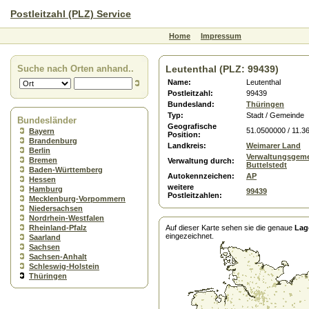
Postleitzahl (PLZ) Service
Home
Impressum
Suche nach Orten anhand..
Leutenthal (PLZ: 99439)
Name:
Leutenthal
Postleitzahl:
99439
Bundesland:
Thüringen
Typ:
Stadt / Gemeinde
Bundesländer
Geografische
51.0500000 / 11.3
Bayern
Position:
Brandenburg
Landkreis:
Weimarer Land
Berlin
Verwaltungsgeme
Bremen
Verwaltung durch:
Buttelstedt
Baden-Württemberg
Autokennzeichen:
AP
Hessen
weitere
Hamburg
99439
Postleitzahlen:
Mecklenburg-Vorpommern
Niedersachsen
Nordrhein-Westfalen
Rheinland-Pfalz
Auf dieser Karte sehen sie die genaue
Lag
eingezeichnet.
Saarland
Sachsen
Sachsen-Anhalt
Schleswig-Holstein
Thüringen