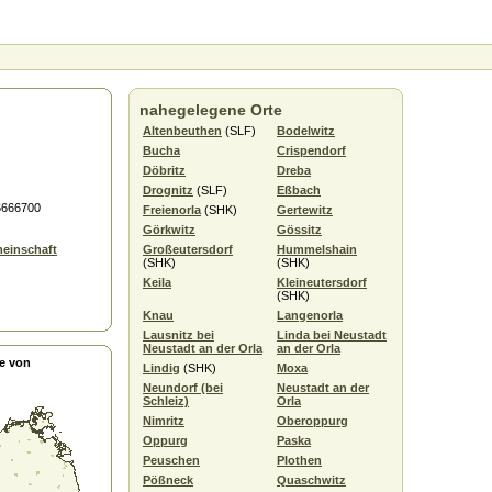
nahegelegene Orte
Altenbeuthen
(SLF)
Bodelwitz
Bucha
Crispendorf
Döbritz
Dreba
Drognitz
(SLF)
Eßbach
6666700
Freienorla
(SHK)
Gertewitz
Görkwitz
Gössitz
einschaft
Großeutersdorf
Hummelshain
(SHK)
(SHK)
Keila
Kleineutersdorf
(SHK)
Knau
Langenorla
Lausnitz bei
Linda bei Neustadt
Neustadt an der Orla
an der Orla
e von
Lindig
(SHK)
Moxa
Neundorf (bei
Neustadt an der
Schleiz)
Orla
Nimritz
Oberoppurg
Oppurg
Paska
Peuschen
Plothen
Pößneck
Quaschwitz