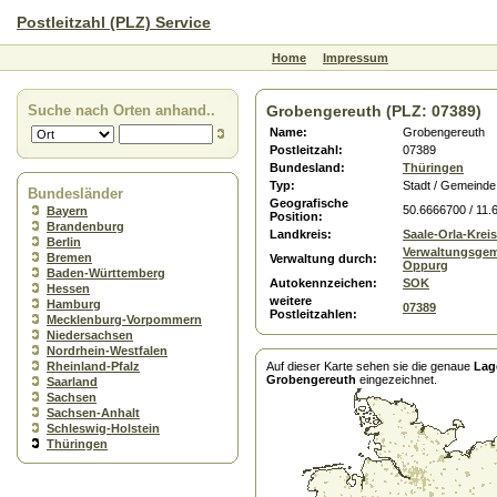
Postleitzahl (PLZ) Service
Home
Impressum
Suche nach Orten anhand..
Grobengereuth (PLZ: 07389)
Name:
Grobengereuth
Postleitzahl:
07389
Bundesland:
Thüringen
Typ:
Stadt / Gemeinde
Bundesländer
Geografische
50.6666700 / 11.
Bayern
Position:
Brandenburg
Landkreis:
Saale-Orla-Kreis
Berlin
Verwaltungsgem
Bremen
Verwaltung durch:
Oppurg
Baden-Württemberg
Autokennzeichen:
SOK
Hessen
weitere
Hamburg
07389
Postleitzahlen:
Mecklenburg-Vorpommern
Niedersachsen
Nordrhein-Westfalen
Rheinland-Pfalz
Auf dieser Karte sehen sie die genaue
Lag
Grobengereuth
eingezeichnet.
Saarland
Sachsen
Sachsen-Anhalt
Schleswig-Holstein
Thüringen