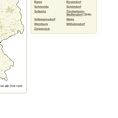
Ranis
Rosendorf
Schmorda
Schöndorf
Solkwitz
Trockenborn-
Wolfersdorf
(SHK)
Volkmannsdorf
Weira
Wernburg
Wilhelmsdorf
Ziegenrück
ie alle Orte rund