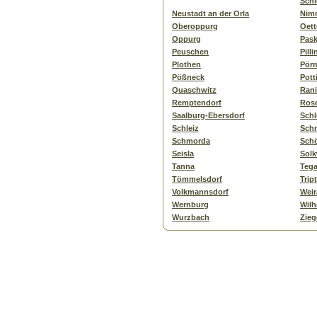
Schl
Neustadt an der Orla
Nimr
Oberoppurg
Oett
Oppurg
Pas
Peuschen
Pill
Plothen
Pörm
Pößneck
Pott
Quaschwitz
Rani
Remptendorf
Ros
Saalburg-Ebersdorf
Schl
Schleiz
Schm
Schmorda
Sch
Seisla
Solk
Tanna
Teg
Tömmelsdorf
Tript
Volkmannsdorf
Weir
Wernburg
Wilh
Wurzbach
Zieg