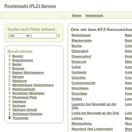
Postleitzahl (PLZ) Service
Home
Impressum
Suche nach Orten anhand..
Orte mit dem KFZ-Kennzeich
Birkenhügel
Bla
Blankenstein
Bode
Bucha
Cris
Bundesländer
Dittersdorf
Döbr
Bayern
Dragensdorf
Dre
Brandenburg
Dreitzsch
Eßb
Berlin
Gefell
Ger
Bremen
Gertewitz
Görk
Baden-Württemberg
Hessen
Göschitz
Göss
Hamburg
Grobengereuth
Harr
Mecklenburg-Vorpommern
Hirschberg
Keil
Niedersachsen
Nordrhein-Westfalen
Kirschkau
Kna
Rheinland-Pfalz
Krölpa
Lang
Saarland
Lausnitz bei Neustadt an der
Lem
Sachsen
Orla
Sachsen-Anhalt
Linda bei Neustadt an der Orla
Lobe
Schleswig-Holstein
Thüringen
Löhma
Mies
Mittelpöllnitz
Mox
Neundorf (bei Lobenstein)
Neun