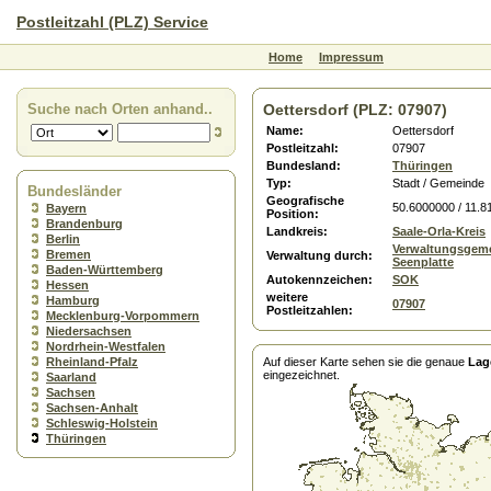
Postleitzahl (PLZ) Service
Home
Impressum
Suche nach Orten anhand..
Oettersdorf (PLZ: 07907)
Name:
Oettersdorf
Postleitzahl:
07907
Bundesland:
Thüringen
Typ:
Stadt / Gemeinde
Bundesländer
Geografische
50.6000000 / 11.
Bayern
Position:
Brandenburg
Landkreis:
Saale-Orla-Kreis
Berlin
Verwaltungsgeme
Bremen
Verwaltung durch:
Seenplatte
Baden-Württemberg
Autokennzeichen:
SOK
Hessen
weitere
Hamburg
07907
Postleitzahlen:
Mecklenburg-Vorpommern
Niedersachsen
Nordrhein-Westfalen
Rheinland-Pfalz
Auf dieser Karte sehen sie die genaue
Lag
eingezeichnet.
Saarland
Sachsen
Sachsen-Anhalt
Schleswig-Holstein
Thüringen